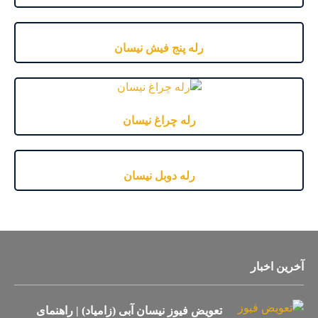
رله پنج فیش نیسان
رله چراغ نیسان
رله دوبل نیسان
آخرین اخبار
تعویض فیوز نیسان آبی (زامیاد) | راهنمای