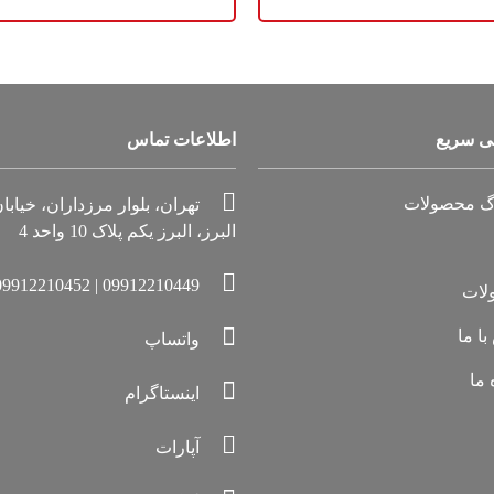
 سریع
اطلاعات تماس
وگ محصولات
تهران، بلوار مرزداران، خیابا
البرز، البرز یکم پلاک 10 واحد 4
09912210449 | 09912210452
لات
ا ما
واتساپ
 ما
اینستاگرام
آپارات