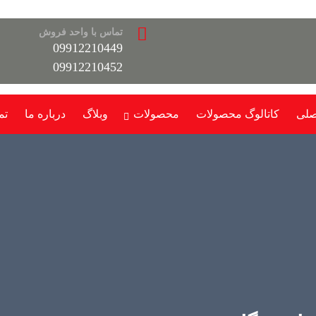
تماس با واحد فروش
09912210449
09912210452
صلی
کاتالوگ محصولات
محصولات
وبلاگ
درباره ما
تم