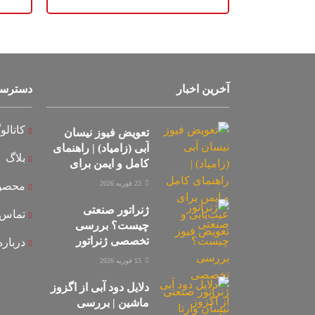
آخرین اخبار
دسترسی
کاتال
تعویض فیوز نیسان
آبی (زامیاد) | راهنمای
بلاگ
کامل و ایمن برای
عیب‌یابی و تعویض
22 فوریه 2026
محصو
فیوز
ژنراتور صنعتی
تماس ب
چیست؟ بررسی
تخصصی ژنراتور
درباره
صنعتی نیسان وارتا
15 فوریه 2026
دلایل دود آبی از اگزوز
ماشین | بررسی